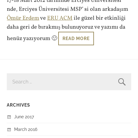
17-18 Mart 2012 tarihinde Erciyes Üniversitesi’
nde, Erciyes Üniversitesi MSP’ si olan arkadaşım
Ömür Erdem
ve
ERU ACM
ile güzel bir etkinliği
daha geri de bırakmış bulunuyoruz ve yazımı da
henüz yazıyorum 🙂
READ MORE
SEARCH
FOR:
ARCHIVES
June 2017
March 2016